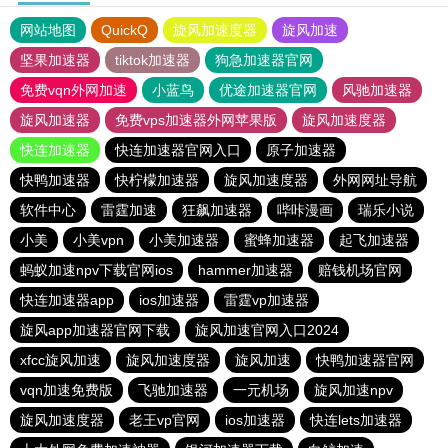
网站地图
QuickQ
旋风加速度器
旋风加速
坚果加速器
tiktok加速器
狗急加速器官网
免费vqn外网加速
小蓝鸟
优途加速器官网
风驰加速器
旋风加速器
免费vps加速器外网苹果版
旋风加速度器
快连加速器
快连加速器官网入口
原子加速器
快鸭加速器
快柠檬加速器
旋风加速度器
外网网址导航
软件中心
雷霆加速
狂飙加速器
哔咔漫画
瑞乐小说
小美
小美vpn
小美加速器
蜜蜂加速器
起飞加速器
蚂蚁加速npv下载官网ios
hammer加速器
赔钱机场官网
快连加速器app
ios加速器
雷霆vp加速器
旋风app加速器官网下载
旋风加速官网入口2024
xfcc旋风加速
旋风加速度器
旋风加速
快鸭加速器官网
vqn加速免费版
飞驰加速器
一元机场
旋风加速npv
旋风加速度器
老王vp官网
ios加速器
快连lets加速器