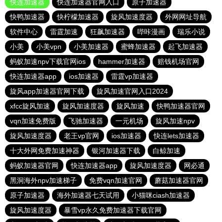
快连加速器
快连加速器官网入口
原子加速器
快鸭加速器
快柠檬加速器
旋风加速度器
外网网址导航
软件中心
雷霆加速
狂飙加速器
哔咔漫画
瑞乐小说
小美
小美vpn
小美加速器
蜜蜂加速器
起飞加速器
蚂蚁加速npv下载官网ios
hammer加速器
赔钱机场官网
快连加速器app
ios加速器
雷霆vp加速器
旋风app加速器官网下载
旋风加速官网入口2024
xfcc旋风加速
旋风加速度器
旋风加速
快鸭加速器官网
vqn加速免费版
飞驰加速器
一元机场
旋风加速npv
旋风加速度器
老王vp官网
ios加速器
快连lets加速器
十大外网免费加速神器
银河加速器下载
白鲸加速
蚂蚁加速器官网
快连加速器app
旋风加速度器
网必通
黑洞海外npv加速梯子
免费vqn加速官网
蘑菇加速器官网
原子加速器
海外加速器七天试用
小猫咪ciash加速器
旋风加速度器
暴雪vp永久免费加速器下载官网