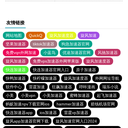
友情链接
网站地图
QuickQ
旋风加速度器
旋风加速
坚果加速器
tiktok加速器
狗急加速器官网
免费vqn外网加速
小蓝鸟
优途加速器官网
风驰加速器
旋风加速器
免费vps加速器外网苹果版
旋风加速度器
快连加速器
快连加速器官网入口
原子加速器
快鸭加速器
快柠檬加速器
旋风加速度器
外网网址导航
软件中心
雷霆加速
狂飙加速器
哔咔漫画
瑞乐小说
小美
小美vpn
小美加速器
蜜蜂加速器
起飞加速器
蚂蚁加速npv下载官网ios
hammer加速器
赔钱机场官网
快连加速器app
ios加速器
雷霆vp加速器
旋风app加速器官网下载
旋风加速官网入口2024