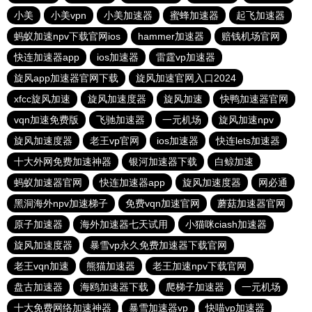
小美
小美vpn
小美加速器
蜜蜂加速器
起飞加速器
蚂蚁加速npv下载官网ios
hammer加速器
赔钱机场官网
快连加速器app
ios加速器
雷霆vp加速器
旋风app加速器官网下载
旋风加速官网入口2024
xfcc旋风加速
旋风加速度器
旋风加速
快鸭加速器官网
vqn加速免费版
飞驰加速器
一元机场
旋风加速npv
旋风加速度器
老王vp官网
ios加速器
快连lets加速器
十大外网免费加速神器
银河加速器下载
白鲸加速
蚂蚁加速器官网
快连加速器app
旋风加速度器
网必通
黑洞海外npv加速梯子
免费vqn加速官网
蘑菇加速器官网
原子加速器
海外加速器七天试用
小猫咪ciash加速器
旋风加速度器
暴雪vp永久免费加速器下载官网
老王vqn加速
熊猫加速器
老王加速npv下载官网
盘古加速器
海鸥加速器下载
爬梯子加速器
一元机场
十大免费网络加速神器
暴雪加速器vp
快喵vp加速器