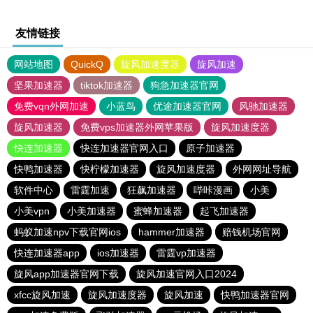
友情链接
网站地图
QuickQ
旋风加速度器
旋风加速
坚果加速器
tiktok加速器
狗急加速器官网
免费vqn外网加速
小蓝鸟
优途加速器官网
风驰加速器
旋风加速器
免费vps加速器外网苹果版
旋风加速度器
快连加速器
快连加速器官网入口
原子加速器
快鸭加速器
快柠檬加速器
旋风加速度器
外网网址导航
软件中心
雷霆加速
狂飙加速器
哔咔漫画
小美
小美vpn
小美加速器
蜜蜂加速器
起飞加速器
蚂蚁加速npv下载官网ios
hammer加速器
赔钱机场官网
快连加速器app
ios加速器
雷霆vp加速器
旋风app加速器官网下载
旋风加速官网入口2024
xfcc旋风加速
旋风加速度器
旋风加速
快鸭加速器官网