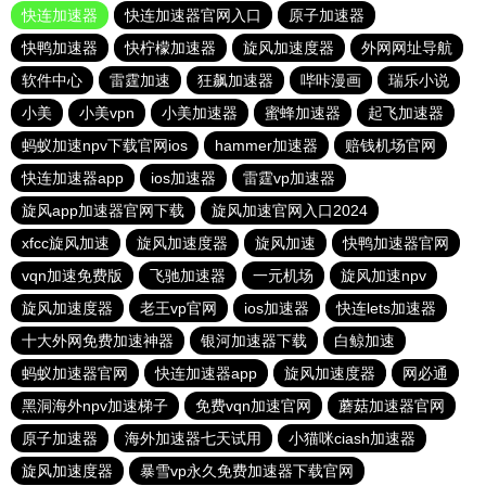
快连加速器
快连加速器官网入口
原子加速器
快鸭加速器
快柠檬加速器
旋风加速度器
外网网址导航
软件中心
雷霆加速
狂飙加速器
哔咔漫画
瑞乐小说
小美
小美vpn
小美加速器
蜜蜂加速器
起飞加速器
蚂蚁加速npv下载官网ios
hammer加速器
赔钱机场官网
快连加速器app
ios加速器
雷霆vp加速器
旋风app加速器官网下载
旋风加速官网入口2024
xfcc旋风加速
旋风加速度器
旋风加速
快鸭加速器官网
vqn加速免费版
飞驰加速器
一元机场
旋风加速npv
旋风加速度器
老王vp官网
ios加速器
快连lets加速器
十大外网免费加速神器
银河加速器下载
白鲸加速
蚂蚁加速器官网
快连加速器app
旋风加速度器
网必通
黑洞海外npv加速梯子
免费vqn加速官网
蘑菇加速器官网
原子加速器
海外加速器七天试用
小猫咪ciash加速器
旋风加速度器
暴雪vp永久免费加速器下载官网