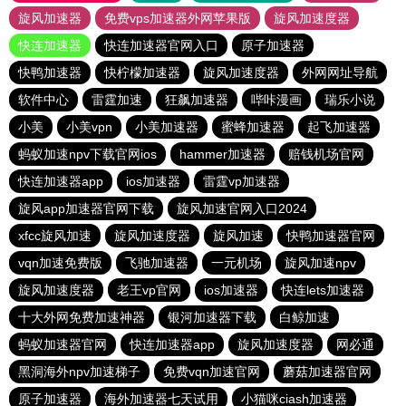
旋风加速器
免费vps加速器外网苹果版
旋风加速度器
快连加速器
快连加速器官网入口
原子加速器
快鸭加速器
快柠檬加速器
旋风加速度器
外网网址导航
软件中心
雷霆加速
狂飙加速器
哔咔漫画
瑞乐小说
小美
小美vpn
小美加速器
蜜蜂加速器
起飞加速器
蚂蚁加速npv下载官网ios
hammer加速器
赔钱机场官网
快连加速器app
ios加速器
雷霆vp加速器
旋风app加速器官网下载
旋风加速官网入口2024
xfcc旋风加速
旋风加速度器
旋风加速
快鸭加速器官网
vqn加速免费版
飞驰加速器
一元机场
旋风加速npv
旋风加速度器
老王vp官网
ios加速器
快连lets加速器
十大外网免费加速神器
银河加速器下载
白鲸加速
蚂蚁加速器官网
快连加速器app
旋风加速度器
网必通
黑洞海外npv加速梯子
免费vqn加速官网
蘑菇加速器官网
原子加速器
海外加速器七天试用
小猫咪ciash加速器