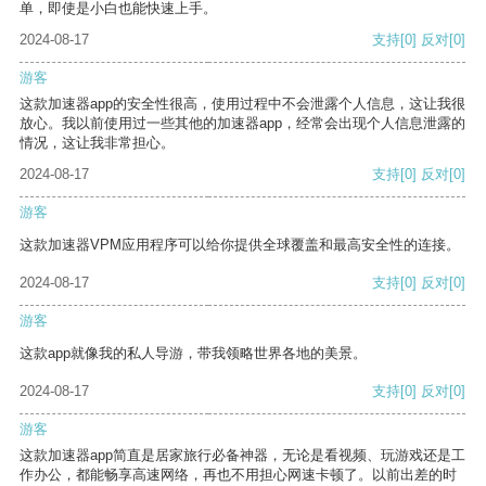
单，即使是小白也能快速上手。
2024-08-17
支持
[0]
反对
[0]
游客
这款加速器app的安全性很高，使用过程中不会泄露个人信息，这让我很
放心。我以前使用过一些其他的加速器app，经常会出现个人信息泄露的
情况，这让我非常担心。
2024-08-17
支持
[0]
反对
[0]
游客
这款加速器VPM应用程序可以给你提供全球覆盖和最高安全性的连接。
2024-08-17
支持
[0]
反对
[0]
游客
这款app就像我的私人导游，带我领略世界各地的美景。
2024-08-17
支持
[0]
反对
[0]
游客
这款加速器app简直是居家旅行必备神器，无论是看视频、玩游戏还是工
作办公，都能畅享高速网络，再也不用担心网速卡顿了。以前出差的时