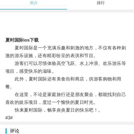
简介
排行
夏时国际ios下载
夏时国际是一个充满乐趣和刺激的地方，不仅有各种刺
激的游乐设施，还有精彩纷呈的表演和节目。
游客们可以尽情体验高空飞跃、水上冲浪、欢乐游乐等
项目，感受快乐的滋味。
此外，夏时国际还有美食街和商店，供游客购物和用
餐。
在这里，不论是家庭旅行还是朋友聚会，都能找到自己
喜欢的娱乐项目，度过一个愉快的夏日时光。
快来夏时国际，畅享炎炎夏日的快乐吧！。
#3#
评论