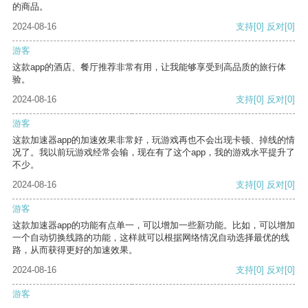
的商品。
2024-08-16
支持
[0]
反对
[0]
游客
这款app的酒店、餐厅推荐非常有用，让我能够享受到高品质的旅行体
验。
2024-08-16
支持
[0]
反对
[0]
游客
这款加速器app的加速效果非常好，玩游戏再也不会出现卡顿、掉线的情
况了。我以前玩游戏经常会输，现在有了这个app，我的游戏水平提升了
不少。
2024-08-16
支持
[0]
反对
[0]
游客
这款加速器app的功能有点单一，可以增加一些新功能。比如，可以增加
一个自动切换线路的功能，这样就可以根据网络情况自动选择最优的线
路，从而获得更好的加速效果。
2024-08-16
支持
[0]
反对
[0]
游客