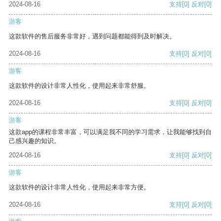
2024-08-16
支持
[0]
反对
[0]
游客
这款软件的售后服务非常好，遇到问题都能得到及时解决。
2024-08-16
支持
[0]
反对
[0]
游客
这款软件的设计非常人性化，使用起来非常舒服。
2024-08-16
支持
[0]
反对
[0]
游客
这款app的课程非常丰富，可以满足我不同的学习需求，让我能够找到自
己感兴趣的知识。
2024-08-16
支持
[0]
反对
[0]
游客
这款软件的设计非常人性化，使用起来非常方便。
2024-08-16
支持
[0]
反对
[0]