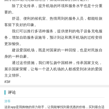
除了文化传承，提升机场的环境和服务水平也是十分重
要的。
舒适、便利的候机室、热情周到的服务人员，都能给旅
客留下良好的印象。
我们可以推行多语种服务，提供便利的电子设备充电服
务，增加自助服务设施等，预计到达和离开机场的过程变得
更加愉快。
建设爱国机场，既是对国家的一种回报，也是对民族自
身的一种自豪。
通过这些措施，我们将弘扬中国精神，传承国家文化，
展示国家荣耀，让每一个进入机场的人都感受到浓浓的爱国
主义情怀。
#3#
评论
游客
这款app是我购物的得力助手，让我能够找到最优惠的价格，买到最合适