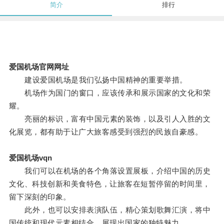
简介
排行
爱国机场官网网址
建设爱国机场是我们弘扬中国精神的重要举措。
机场作为国门的窗口，应该传承和展示国家的文化和荣
耀。
亮丽的标识，富有中国元素的装饰，以及引人入胜的文
化展览，都有助于让广大旅客感受到强烈的民族自豪感。
爱国机场vqn
我们可以在机场的各个角落设置展板，介绍中国的历史
文化、科技创新和美食特色，让旅客在短暂停留的时间里，
留下深刻的印象。
此外，也可以安排表演队伍，精心策划歌舞汇演，将中
国传统和现代元素相结合，展现出国家的独特魅力。