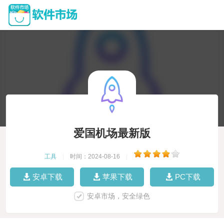
爱国机场最新版
工具
|
时间：2024-08-16
|
安卓下载
苹果下载
PC下载
安卓市场，安全绿色