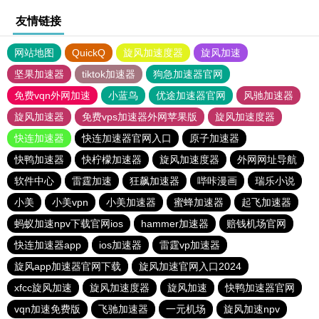
友情链接
网站地图
QuickQ
旋风加速度器
旋风加速
坚果加速器
tiktok加速器
狗急加速器官网
免费vqn外网加速
小蓝鸟
优途加速器官网
风驰加速器
旋风加速器
免费vps加速器外网苹果版
旋风加速度器
快连加速器
快连加速器官网入口
原子加速器
快鸭加速器
快柠檬加速器
旋风加速度器
外网网址导航
软件中心
雷霆加速
狂飙加速器
哔咔漫画
瑞乐小说
小美
小美vpn
小美加速器
蜜蜂加速器
起飞加速器
蚂蚁加速npv下载官网ios
hammer加速器
赔钱机场官网
快连加速器app
ios加速器
雷霆vp加速器
旋风app加速器官网下载
旋风加速官网入口2024
xfcc旋风加速
旋风加速度器
旋风加速
快鸭加速器官网
vqn加速免费版
飞驰加速器
一元机场
旋风加速npv