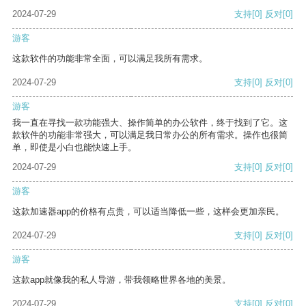
2024-07-29
支持
[0]
反对
[0]
游客
这款软件的功能非常全面，可以满足我所有需求。
2024-07-29
支持
[0]
反对
[0]
游客
我一直在寻找一款功能强大、操作简单的办公软件，终于找到了它。这
款软件的功能非常强大，可以满足我日常办公的所有需求。操作也很简
单，即使是小白也能快速上手。
2024-07-29
支持
[0]
反对
[0]
游客
这款加速器app的价格有点贵，可以适当降低一些，这样会更加亲民。
2024-07-29
支持
[0]
反对
[0]
游客
这款app就像我的私人导游，带我领略世界各地的美景。
2024-07-29
支持
[0]
反对
[0]