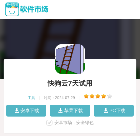
快狗云7天试用
工具
|
时间：2024-07-29
|
安卓下载
苹果下载
PC下载
安卓市场，安全绿色