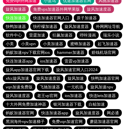
免费vqn外网加速
小蓝鸟
优途加速器官网
风驰加速器
旋风加速器
免费vps加速器外网苹果版
旋风加速度器
快连加速器
快连加速器官网入口
原子加速器
快鸭加速器
快柠檬加速器
旋风加速度器
外网网址导航
软件中心
雷霆加速
狂飙加速器
哔咔漫画
瑞乐小说
小美
小美vpn
小美加速器
蜜蜂加速器
起飞加速器
蚂蚁加速npv下载官网ios
hammer加速器
赔钱机场官网
快连加速器app
ios加速器
雷霆vp加速器
旋风app加速器官网下载
旋风加速官网入口2024
xfcc旋风加速
旋风加速度器
旋风加速
快鸭加速器官网
vqn加速免费版
飞驰加速器
一元机场
旋风加速npv
旋风加速度器
老王vp官网
ios加速器
快连lets加速器
十大外网免费加速神器
银河加速器下载
白鲸加速
蚂蚁加速器官网
快连加速器app
旋风加速度器
网必通
黑洞海外npv加速梯子
免费vqn加速官网
蘑菇加速器官网