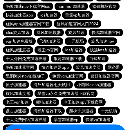
蚂蚁加速npv下载官网ios
hammer加速器
赔钱机场官网
快连加速器app
ios加速器
雷霆vp加速器
旋风app加速器官网下载
旋风加速官网入口2024
xfcc旋风加速
旋风加速度器
旋风加速
快鸭加速器官网
vqn加速免费版
飞驰加速器
一元机场
旋风加速npv
旋风加速度器
老王vp官网
ios加速器
快连lets加速器
十大外网免费加速神器
银河加速器下载
白鲸加速
蚂蚁加速器官网
快连加速器app
旋风加速度器
网必通
黑洞海外npv加速梯子
免费vqn加速官网
蘑菇加速器官网
原子加速器
海外加速器七天试用
小猫咪ciash加速器
旋风加速度器
暴雪vp永久免费加速器下载官网
老王vqn加速
熊猫加速器
老王加速npv下载官网
盘古加速器
海鸥加速器下载
爬梯子加速器
一元机场
十大免费网络加速神器
暴雪加速器vp
快喵vp加速器
每天免费加速器梯子