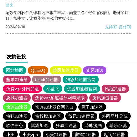
游客
这款学习软件的课程内容非常丰富，涵盖了各个学科的知识。老师的讲
解非常生动，让我能够轻松理解知识点。
2024-09-08
支持
[0]
反对
[0]
友情链接
网站地图
QuickQ
旋风加速度器
旋风加速
坚果加速器
tiktok加速器
狗急加速器官网
免费vqn外网加速
小蓝鸟
优途加速器官网
风驰加速器
旋风加速器
免费vps加速器外网苹果版
旋风加速度器
快连加速器
快连加速器官网入口
原子加速器
快鸭加速器
快柠檬加速器
旋风加速度器
外网网址导航
软件中心
雷霆加速
狂飙加速器
哔咔漫画
瑞乐小说
小美
小美vpn
小美加速器
蜜蜂加速器
起飞加速器