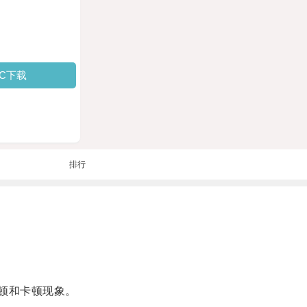
PC下载
排行
顿和卡顿现象。