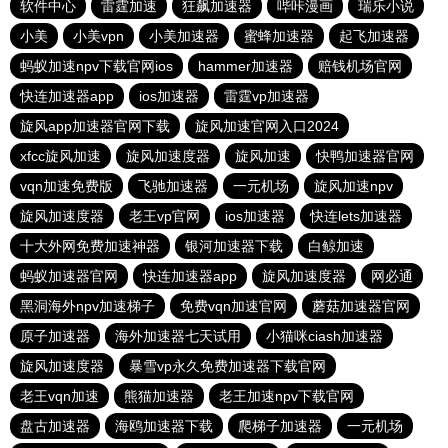
软件中心
雷霆加速
狂飙加速器
哔咔漫画
瑞乐小说
小美
小美vpn
小美加速器
蜜蜂加速器
起飞加速器
蚂蚁加速npv下载官网ios
hammer加速器
赔钱机场官网
快连加速器app
ios加速器
雷霆vp加速器
旋风app加速器官网下载
旋风加速官网入口2024
xfcc旋风加速
旋风加速度器
旋风加速
快鸭加速器官网
vqn加速免费版
飞驰加速器
一元机场
旋风加速npv
旋风加速度器
老王vp官网
ios加速器
快连lets加速器
十大外网免费加速神器
银河加速器下载
白鲸加速
蚂蚁加速器官网
快连加速器app
旋风加速度器
网必通
黑洞海外npv加速梯子
免费vqn加速官网
蘑菇加速器官网
原子加速器
海外加速器七天试用
小猫咪ciash加速器
旋风加速度器
暴雪vp永久免费加速器下载官网
老王vqn加速
熊猫加速器
老王加速npv下载官网
盘古加速器
海鸥加速器下载
爬梯子加速器
一元机场