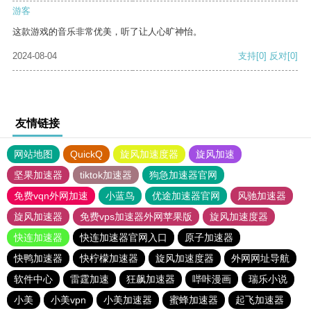
游客
这款游戏的音乐非常优美，听了让人心旷神怡。
2024-08-04
支持
[0]
反对
[0]
友情链接
网站地图
QuickQ
旋风加速度器
旋风加速
坚果加速器
tiktok加速器
狗急加速器官网
免费vqn外网加速
小蓝鸟
优途加速器官网
风驰加速器
旋风加速器
免费vps加速器外网苹果版
旋风加速度器
快连加速器
快连加速器官网入口
原子加速器
快鸭加速器
快柠檬加速器
旋风加速度器
外网网址导航
软件中心
雷霆加速
狂飙加速器
哔咔漫画
瑞乐小说
小美
小美vpn
小美加速器
蜜蜂加速器
起飞加速器