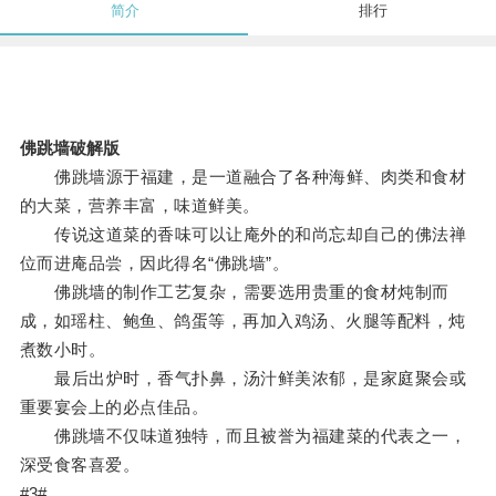
简介
排行
佛跳墙破解版
佛跳墙源于福建，是一道融合了各种海鲜、肉类和食材
的大菜，营养丰富，味道鲜美。
传说这道菜的香味可以让庵外的和尚忘却自己的佛法禅
位而进庵品尝，因此得名“佛跳墙”。
佛跳墙的制作工艺复杂，需要选用贵重的食材炖制而
成，如瑶柱、鲍鱼、鸽蛋等，再加入鸡汤、火腿等配料，炖
煮数小时。
最后出炉时，香气扑鼻，汤汁鲜美浓郁，是家庭聚会或
重要宴会上的必点佳品。
佛跳墙不仅味道独特，而且被誉为福建菜的代表之一，
深受食客喜爱。
#3#