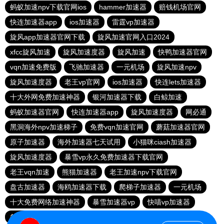
蚂蚁加速npv下载官网ios
hammer加速器
赔钱机场官网
快连加速器app
ios加速器
雷霆vp加速器
旋风app加速器官网下载
旋风加速官网入口2024
xfcc旋风加速
旋风加速度器
旋风加速
快鸭加速器官网
vqn加速免费版
飞驰加速器
一元机场
旋风加速npv
旋风加速度器
老王vp官网
ios加速器
快连lets加速器
十大外网免费加速神器
银河加速器下载
白鲸加速
蚂蚁加速器官网
快连加速器app
旋风加速度器
网必通
黑洞海外npv加速梯子
免费vqn加速官网
蘑菇加速器官网
原子加速器
海外加速器七天试用
小猫咪ciash加速器
旋风加速度器
暴雪vp永久免费加速器下载官网
老王vqn加速
熊猫加速器
老王加速npv下载官网
盘古加速器
海鸥加速器下载
爬梯子加速器
一元机场
十大免费网络加速神器
暴雪加速器vp
快喵vp加速器
每天免费加速器梯子