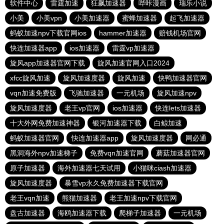
软件中心
雷霆加速
狂飙加速器
哔咔漫画
瑞乐小说
小美
小美vpn
小美加速器
蜜蜂加速器
起飞加速器
蚂蚁加速npv下载官网ios
hammer加速器
赔钱机场官网
快连加速器app
ios加速器
雷霆vp加速器
旋风app加速器官网下载
旋风加速官网入口2024
xfcc旋风加速
旋风加速度器
旋风加速
快鸭加速器官网
vqn加速免费版
飞驰加速器
一元机场
旋风加速npv
旋风加速度器
老王vp官网
ios加速器
快连lets加速器
十大外网免费加速神器
银河加速器下载
白鲸加速
蚂蚁加速器官网
快连加速器app
旋风加速度器
网必通
黑洞海外npv加速梯子
免费vqn加速官网
蘑菇加速器官网
原子加速器
海外加速器七天试用
小猫咪ciash加速器
旋风加速度器
暴雪vp永久免费加速器下载官网
老王vqn加速
熊猫加速器
老王加速npv下载官网
盘古加速器
海鸥加速器下载
爬梯子加速器
一元机场