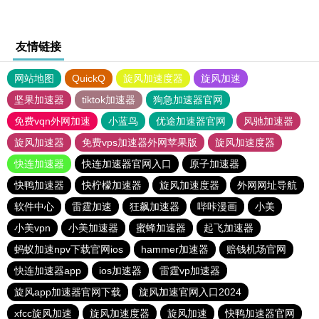
友情链接
网站地图
QuickQ
旋风加速度器
旋风加速
坚果加速器
tiktok加速器
狗急加速器官网
免费vqn外网加速
小蓝鸟
优途加速器官网
风驰加速器
旋风加速器
免费vps加速器外网苹果版
旋风加速度器
快连加速器
快连加速器官网入口
原子加速器
快鸭加速器
快柠檬加速器
旋风加速度器
外网网址导航
软件中心
雷霆加速
狂飙加速器
哔咔漫画
小美
小美vpn
小美加速器
蜜蜂加速器
起飞加速器
蚂蚁加速npv下载官网ios
hammer加速器
赔钱机场官网
快连加速器app
ios加速器
雷霆vp加速器
旋风app加速器官网下载
旋风加速官网入口2024
xfcc旋风加速
旋风加速度器
旋风加速
快鸭加速器官网