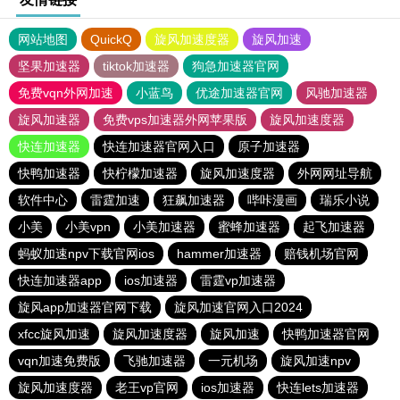
网站地图
QuickQ
旋风加速度器
旋风加速
坚果加速器
tiktok加速器
狗急加速器官网
免费vqn外网加速
小蓝鸟
优途加速器官网
风驰加速器
旋风加速器
免费vps加速器外网苹果版
旋风加速度器
快连加速器
快连加速器官网入口
原子加速器
快鸭加速器
快柠檬加速器
旋风加速度器
外网网址导航
软件中心
雷霆加速
狂飙加速器
哔咔漫画
瑞乐小说
小美
小美vpn
小美加速器
蜜蜂加速器
起飞加速器
蚂蚁加速npv下载官网ios
hammer加速器
赔钱机场官网
快连加速器app
ios加速器
雷霆vp加速器
旋风app加速器官网下载
旋风加速官网入口2024
xfcc旋风加速
旋风加速度器
旋风加速
快鸭加速器官网
vqn加速免费版
飞驰加速器
一元机场
旋风加速npv
旋风加速度器
老王vp官网
ios加速器
快连lets加速器