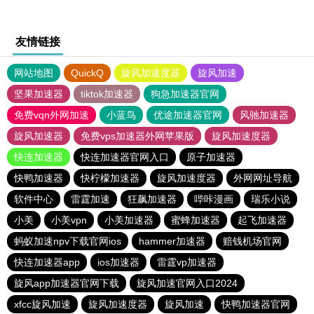
友情链接
网站地图
QuickQ
旋风加速度器
旋风加速
坚果加速器
tiktok加速器
狗急加速器官网
免费vqn外网加速
小蓝鸟
优途加速器官网
风驰加速器
旋风加速器
免费vps加速器外网苹果版
旋风加速度器
快连加速器
快连加速器官网入口
原子加速器
快鸭加速器
快柠檬加速器
旋风加速度器
外网网址导航
软件中心
雷霆加速
狂飙加速器
哔咔漫画
瑞乐小说
小美
小美vpn
小美加速器
蜜蜂加速器
起飞加速器
蚂蚁加速npv下载官网ios
hammer加速器
赔钱机场官网
快连加速器app
ios加速器
雷霆vp加速器
旋风app加速器官网下载
旋风加速官网入口2024
xfcc旋风加速
旋风加速度器
旋风加速
快鸭加速器官网