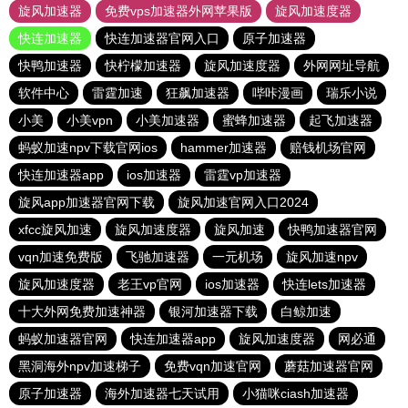
旋风加速器
免费vps加速器外网苹果版
旋风加速度器
快连加速器
快连加速器官网入口
原子加速器
快鸭加速器
快柠檬加速器
旋风加速度器
外网网址导航
软件中心
雷霆加速
狂飙加速器
哔咔漫画
瑞乐小说
小美
小美vpn
小美加速器
蜜蜂加速器
起飞加速器
蚂蚁加速npv下载官网ios
hammer加速器
赔钱机场官网
快连加速器app
ios加速器
雷霆vp加速器
旋风app加速器官网下载
旋风加速官网入口2024
xfcc旋风加速
旋风加速度器
旋风加速
快鸭加速器官网
vqn加速免费版
飞驰加速器
一元机场
旋风加速npv
旋风加速度器
老王vp官网
ios加速器
快连lets加速器
十大外网免费加速神器
银河加速器下载
白鲸加速
蚂蚁加速器官网
快连加速器app
旋风加速度器
网必通
黑洞海外npv加速梯子
免费vqn加速官网
蘑菇加速器官网
原子加速器
海外加速器七天试用
小猫咪ciash加速器