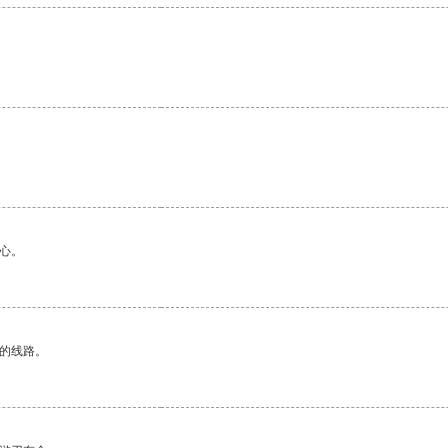
心。
区的线路。