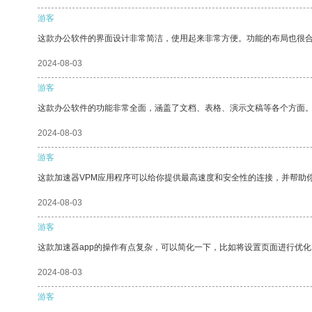
游客
这款办公软件的界面设计非常简洁，使用起来非常方便。功能的布局也很
2024-08-03
游客
这款办公软件的功能非常全面，涵盖了文档、表格、演示文稿等各个方面
2024-08-03
游客
这款加速器VPM应用程序可以给你提供最高速度和安全性的连接，并帮助
2024-08-03
游客
这款加速器app的操作有点复杂，可以简化一下，比如将设置页面进行优化
2024-08-03
游客