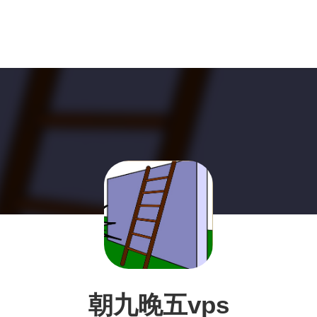
朝九晚五vps