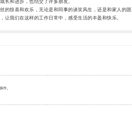
成长和进步，也结交了许多朋友。
的惊喜和欢乐，无论是和同事的谈笑风生，还是和家人的团
，让我们在这样的工作日常中，感受生活的丰盈和快乐。
。
悉操作。