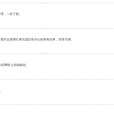
合理，一目了然。
。我可以使用它来完成日常办公的所有任务，非常方便。
你在网络上自由移动。
。