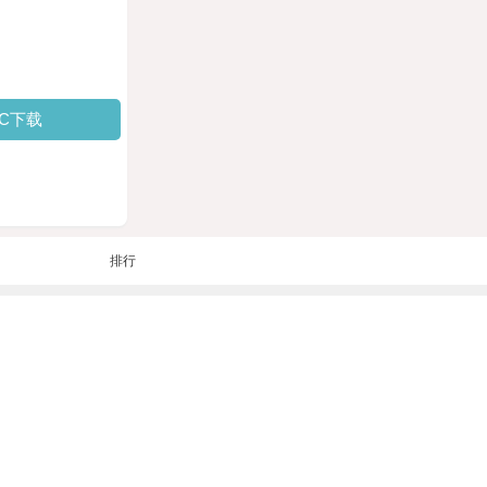
PC下载
排行