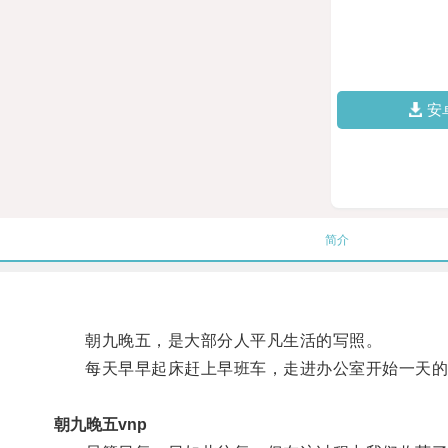
安
简介
朝九晚五，是大部分人平凡生活的写照。
每天早早起床赶上早班车，走进办公室开始一天的
朝九晚五vnp