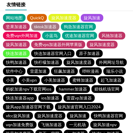
友情链接
网站地图
QuickQ
旋风加速度器
旋风加速
坚果加速器
tiktok加速器
狗急加速器官网
免费vqn外网加速
小蓝鸟
优途加速器官网
风驰加速器
旋风加速器
免费vps加速器外网苹果版
旋风加速度器
快连加速器
快连加速器官网入口
原子加速器
快鸭加速器
快柠檬加速器
旋风加速度器
外网网址导航
软件中心
雷霆加速
狂飙加速器
哔咔漫画
瑞乐小说
小美
小美vpn
小美加速器
蜜蜂加速器
起飞加速器
蚂蚁加速npv下载官网ios
hammer加速器
赔钱机场官网
快连加速器app
ios加速器
雷霆vp加速器
旋风app加速器官网下载
旋风加速官网入口2024
xfcc旋风加速
旋风加速度器
旋风加速
快鸭加速器官网
vqn加速免费版
飞驰加速器
一元机场
旋风加速npv